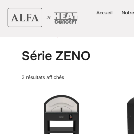
Aller
au
Accueil
Notre
contenu
Accueil
/
Fours professionnels
/ Série ZENO
Série ZENO
2 résultats affichés