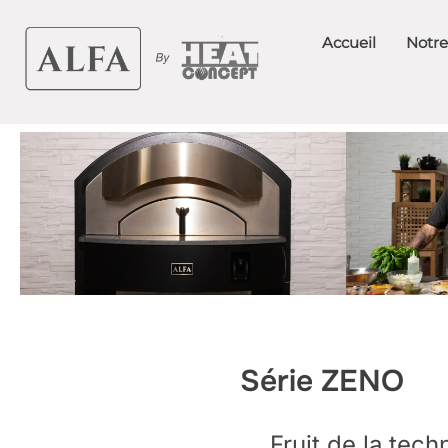
Aller
au
Accueil
Notre
contenu
Série ZENO
Fruit de la tech