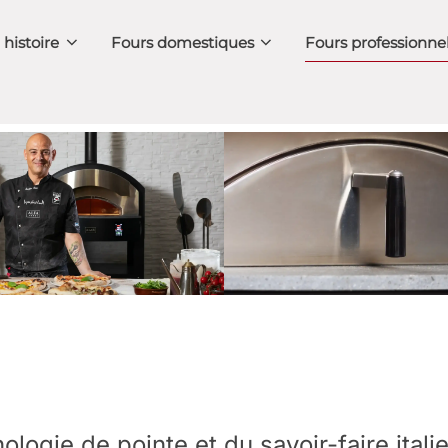
 histoire
Fours domestiques
Fours professionne
nologie de pointe et du savoir-faire itali