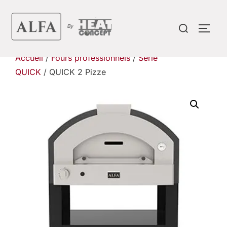
Aller
au
Rechercher :
PERM
contenu
Accueil
/
Fours professionnels
/
Série
QUICK
/ QUICK 2 Pizze