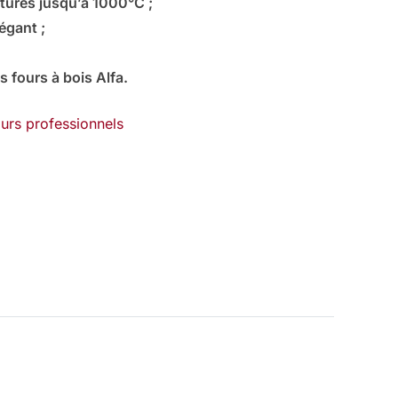
tures jusqu’à 1000°C ;
égant ;
 fours à bois Alfa.
urs professionnels