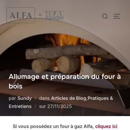
Aller
au
Rechercher :
PERM
contenu
Allumage et préparation du four à
bois
par
Sundy
dans
Articles de Blog
,
Pratiques &
Publié
Entretiens
sur
27/11/2025
le
Si vous possédez un four à gaz Alfa,
cliquez ici