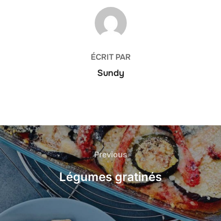
AUTEUR DE LA PUBLICATION
ÉCRIT PAR
Sundy
Navigation
de
Previous
Previous
l’article
Légumes gratinés