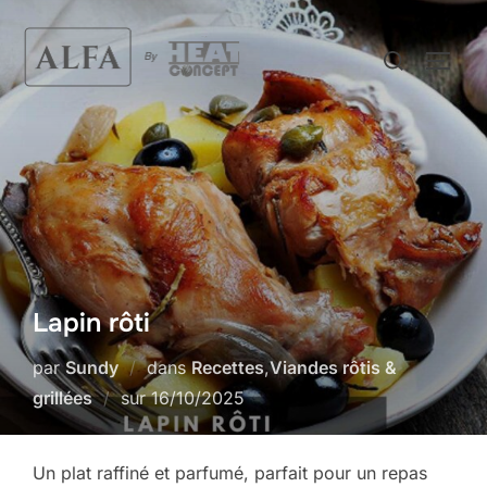
Aller
au
Rechercher :
PERM
contenu
Lapin rôti
par
Sundy
dans
Recettes
,
Viandes rôtis &
Publié
grillées
sur
16/10/2025
le
Un plat raffiné et parfumé, parfait pour un repas