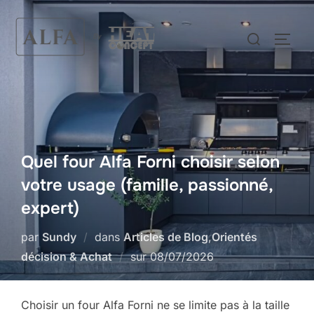
Aller
au
Rechercher :
PERM
contenu
Quel four Alfa Forni choisir selon
votre usage (famille, passionné,
expert)
par
Sundy
dans
Articles de Blog
,
Orientés
Publié
décision & Achat
sur
08/07/2026
le
Choisir un four Alfa Forni ne se limite pas à la taille