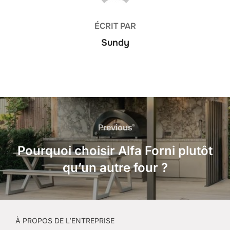
ÉCRIT PAR
Sundy
Navigation
de
Previous
Previous
l’article
Pourquoi choisir Alfa Forni plutôt
qu’un autre four ?
À PROPOS DE L’ENTREPRISE