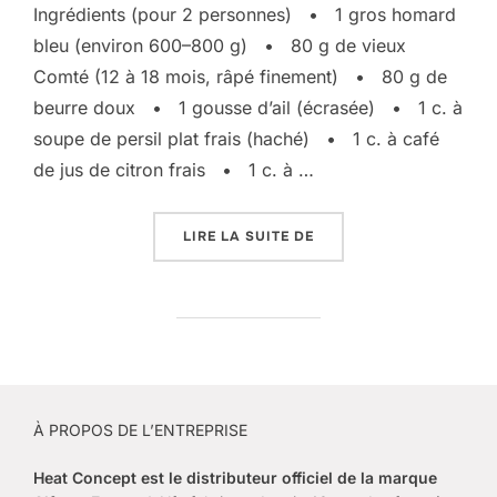
Ingrédients (pour 2 personnes) • 1 gros homard
bleu (environ 600–800 g) • 80 g de vieux
Comté (12 à 18 mois, râpé finement) • 80 g de
beurre doux • 1 gousse d’ail (écrasée) • 1 c. à
soupe de persil plat frais (haché) • 1 c. à café
de jus de citron frais • 1 c. à …
« HOMARD GRATINÉ AU V
LIRE LA SUITE DE
À PROPOS DE L’ENTREPRISE
Heat Concept est le
distributeur officiel de la marque