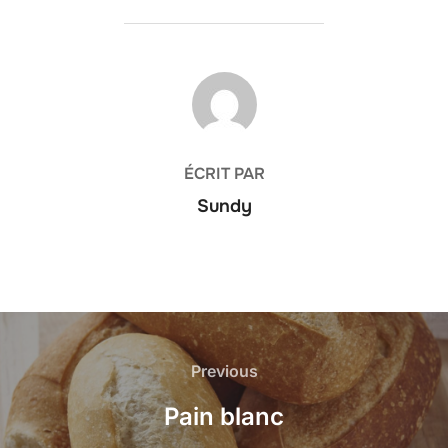
AUTEUR DE LA PUBLICATION
ÉCRIT PAR
Sundy
Navigation
de
Previous
Previous
l’article
Pain blanc